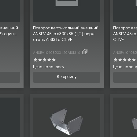
 внешний
Поворот вертикальный внешний
Поворот ве
2) оцинк.
ANSEV 45гр.х300х85 (1,2) нерж.
ANSEV 45гр.
сталь AISI316 CLIVE
CLIVE
ANSEV10408530120AISI316
ANSEV10408
Цена по запросу
Цена по зап
В корзину