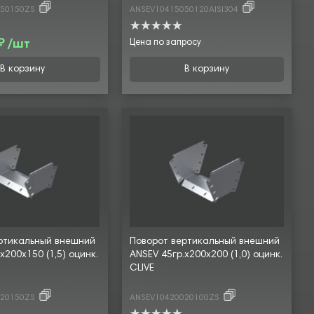
050150ZS
ANSEV10415050120AISI304
₽ /шт
Цена по запросу
В корзину
В корзину
ртикальный внешний
Поворот вертикальный внешний
х200х150 (1,5) оцинк.
ANSEV 45гр.х200х200 (1,0) оцинк.
CLIVE
020150ZS
ANSEV10420020100ZS