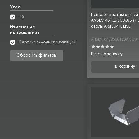
Угол
Поворот вертикальный
45
ANSEV 45гр.х300х85 (1,
сталь AISI304 CLIVE
Изменение
направления
ANSEV10408530120AISI30
Вертикальнониспадающий
Цена по запросу
Сбросить фильтры
В корзину