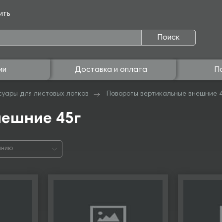
ить
Поиск
ии
Доставка и оплата
П
суары для листовых лотков
Повороты вертикальные внешние 
нешние 45г
анию