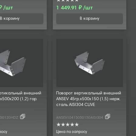
₽ /шт
1 449.91 ₽ /шт
В корзину
В корзину
ртикальный внешний
Поворот вертикальный внешний
х500х200 (1,2) гор.
ANSEV 45гр.х500х150 (1,5) нерж.
сталь AISI304 CLIVE
050120HDZ
ANSEV10415050150AISI304
росу
Цена по запросу