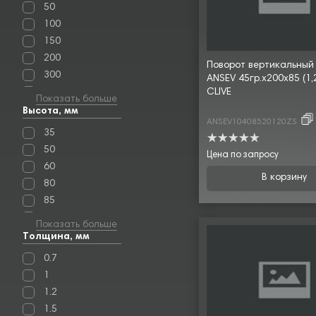
50
100
150
200
Поворот вертикальный
300
ANSEV 45гр.х200х85 (1,
CLIVE
400
Показать больше
500
Высота, мм
ANSEV10408520120ZS
600
35
50
Цена по запросу
60
В корзину
80
85
100
Показать больше
110
Толщина, мм
150
0.7
200
1
1.2
1.5