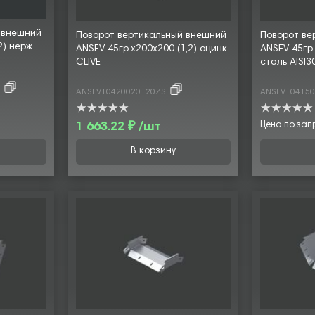
 внешний
Поворот вертикальный внешний
Поворот ве
2) нерж.
ANSEV 45гр.х200х200 (1,2) оцинк.
ANSEV 45гр.
CLIVE
сталь AISI3
4
ANSEV10420020120ZS
ANSEV104150
1 663.22 ₽ /шт
Цена по зап
В корзину