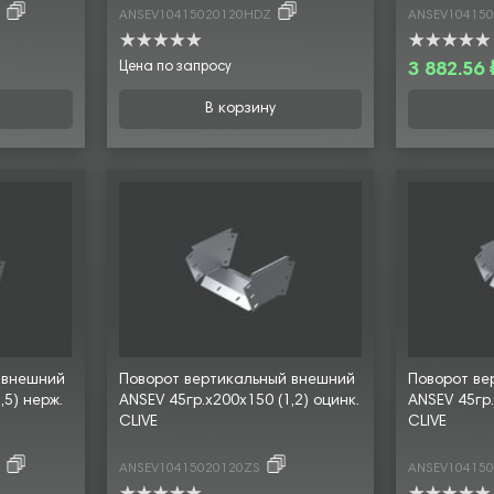
4
ANSEV10415020120HDZ
ANSEV10415
Цена по запросу
3 882.56 
В корзину
 внешний
Поворот вертикальный внешний
Поворот ве
,5) нерж.
ANSEV 45гр.х200х150 (1,2) оцинк.
ANSEV 45гр.
CLIVE
CLIVE
4
ANSEV10415020120ZS
ANSEV10415