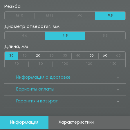
Резьба
М10
М12
М6
М8
Диаметр отверстия, мм
4.6
4.8
8.8
Длина, мм
30
16
20
25
35
40
50
60
65
70
80
100
120
150
Информация о доставке
Варианты оплаты
Гарантия и возврат
Информация
Характеристики