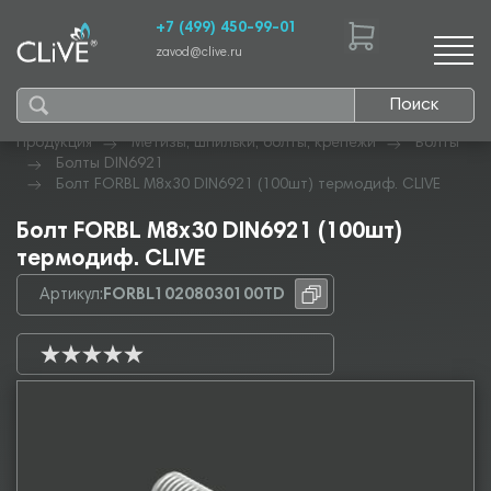
+7 (499) 450-99-01
zavod@clive.ru
Поиск
Продукция
Метизы, шпильки, болты, крепежи
Болты
Болты DIN6921
Болт FORBL М8х30 DIN6921 (100шт) термодиф. CLIVE
Болт FORBL М8х30 DIN6921 (100шт)
термодиф. CLIVE
Артикул:
FORBL10208030100TD