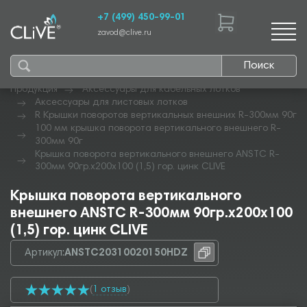
+7 (499) 450-99-01
zavod@clive.ru
Поиск
Продукция
Аксессуары для кабельных лотков
Аксессуары для листовых лотков
R Крышки поворотов вертикальных внешних R-300мм 90г
100 мм крышка поворота вертикального внешнего R-
300мм 90г
Крышка поворота вертикального внешнего ANSTC R-
300мм 90гр.х200х100 (1,5) гор. цинк CLIVE
Крышка поворота вертикального
внешнего ANSTC R-300мм 90гр.х200х100
(1,5) гор. цинк CLIVE
Артикул:
ANSTC20310020150HDZ
(
1 отзыв
)