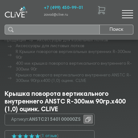
+7 (499) 450-99-01
zavod@clive.ru
Поиск
Продукция
Аксессуары для кабельных лотков
Аксессуары для листовых лотков
R Крышки поворотов вертикальных внутренних R-300мм
90г
400 мм крышка поворота вертикального внутреннего R-
300мм 90г
Крышка поворота вертикального внутреннего ANSTC R-
300мм 90гр.х400 (1,0) оцинк. CLIVE
Крышка поворота вертикального
внутреннего ANSTC R-300мм 90гр.х400
(1,0) оцинк. CLIVE
Артикул:
ANSTC21540100000ZS
(
1 отзыв
)