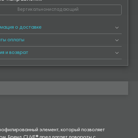
Вертикальнониспадающий
мация о доставке
нты оплаты
ия и возврат
профилированный элемент, который позволяет
ом. Бренд CLiVE® предлагает повороты с