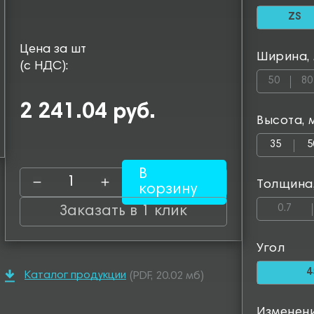
ZS
Цена за шт
Ширина,
(с НДС):
50
80
2 241.04 руб.
Высота, 
35
5
В
Толщина
корзину
0.7
Заказать в 1 клик
Угол
4
Каталог продукции
(PDF, 20.02 мб)
Изменен