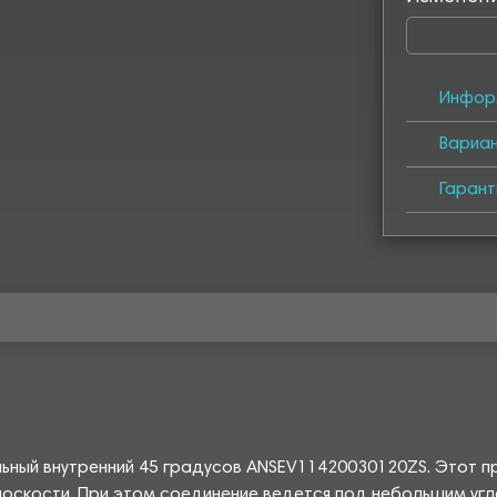
Инфор
Вариа
Гарант
льный внутренний 45 градусов ANSEV11420030120ZS. Этот 
лоскости. При этом соединение ведется под небольшим угл