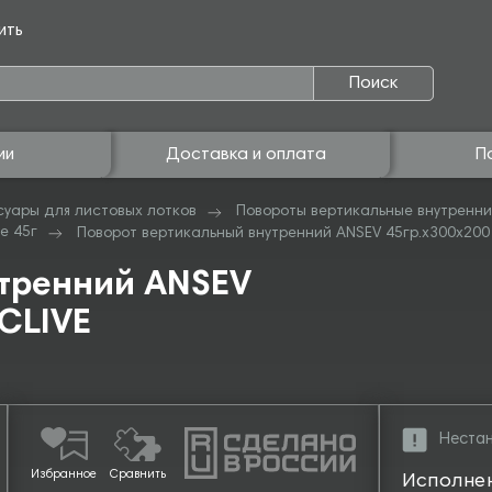
ить
Поиск
ии
Доставка и оплата
П
суары для листовых лотков
Повороты вертикальные внутренни
е 45г
Поворот вертикальный внутренний ANSEV 45гр.х300х200 (
утренний ANSEV
 CLIVE
Нестан
Избранное
Сравнить
Исполне