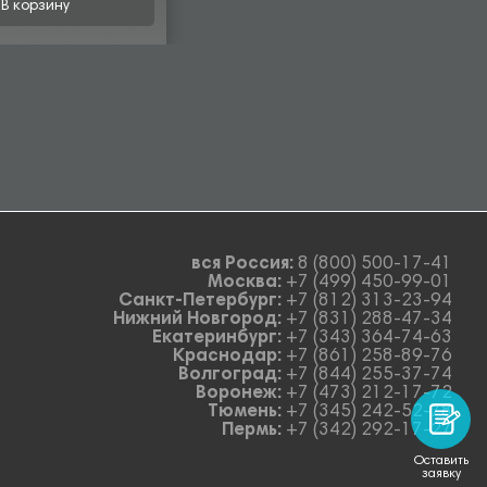
В корзину
вся Россия:
8 (800) 500-17-41
Москва:
+7 (499) 450-99-01
Санкт-Петербург:
+7 (812) 313-23-94
Нижний Новгород:
+7 (831) 288-47-34
Екатеринбург:
+7 (343) 364-74-63
Краснодар:
+7 (861) 258-89-76
Волгоград:
+7 (844) 255-37-74
Воронеж:
+7 (473) 212-17-72
Тюмень:
+7 (345) 242-52-78
Пермь:
+7 (342) 292-17-27
Оставить
заявку