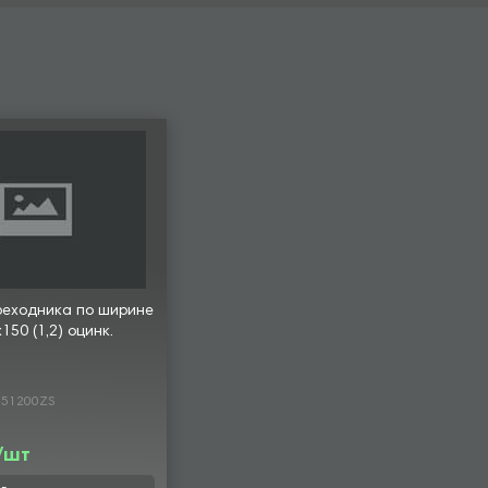
реходника по ширине
50 (1,2) оцинк.
151200ZS
 /шт