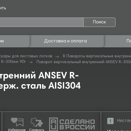
ить
Поиск
ии
Доставка и оплата
П
суары для листовых лотков
R Повороты вертикальные внутрен
 R-300мм 90г
Поворот вертикальный внутренний ANSEV R-300мм
тренний ANSEV R-
ерж. сталь AISI304
Нестан
Избранное
Сравнить