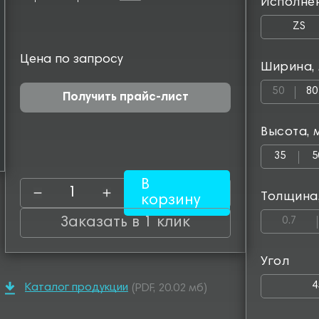
Исполне
ZS
Цена по запросу
Ширина,
50
80
Получить прайс-лист
Высота, 
35
5
В
Толщина
корзину
Заказать в 1 клик
0.7
Угол
4
Каталог продукции
(PDF, 20.02 мб)