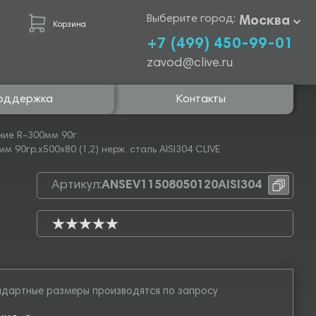
Выберите город:
Москва
Корзина
+7 (499) 450-99-01
zavod@clive.ru
оддержка
Контакты
ние R-300мм 90г
 90гр.х500х80 (1,2) нерж. сталь AISI304 CLIVE
Артикул:
ANSEV11508050120AISI304
дартные размеры производятся по запросу