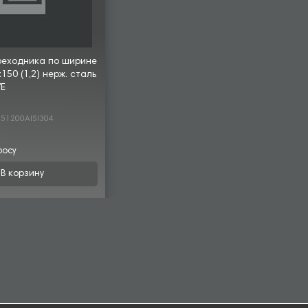
реходника по ширине
50 (1,2) нерж. сталь
VE
51200AISI304
росу
В корзину