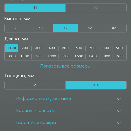
41
92
Высота, мм
21
41
42
62
82
Длина, мм
1400
200
300
400
500
600
700
800
900
1000
1100
1200
1300
1500
1600
1700
1800
1900
2000
2500
3000
Показать все размеры
Толщина, мм
2
2.5
Информация о доставке
Варианты оплаты
Гарантия и возврат