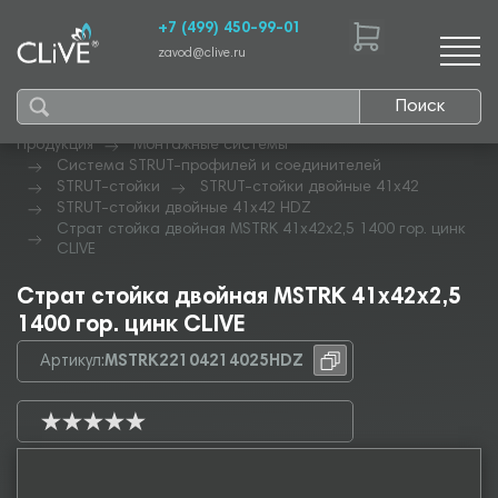
+7 (499) 450-99-01
zavod@clive.ru
Поиск
Продукция
Монтажные системы
Система STRUT-профилей и соединителей
STRUT-стойки
STRUT-стойки двойные 41х42
STRUT-стойки двойные 41х42 HDZ
Страт стойка двойная MSTRK 41х42х2,5 1400 гор. цинк
CLIVE
Страт стойка двойная MSTRK 41х42х2,5
1400 гор. цинк CLIVE
Артикул:
MSTRK22104214025HDZ