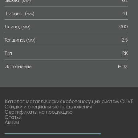
Высота, (мм)
62
Ширина, (мм)
41
Длина, (мм)
900
Толщина, (мм)
2.5
Тип
RK
Исполнение
HDZ
Каталог металлических кабеленесущих систем CLiVE
Скидки и специальные предложения
Сертификаты на продукцию
Статьи
Акции