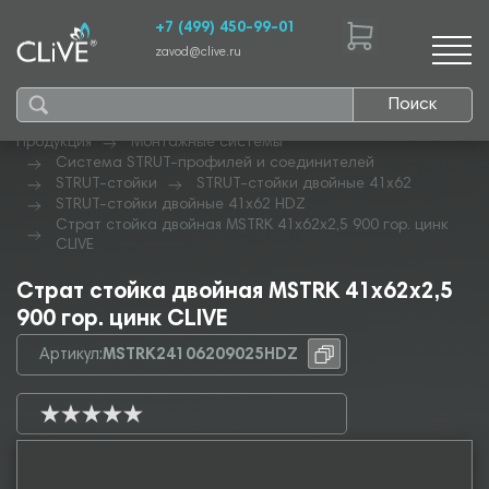
+7 (499) 450-99-01
zavod@clive.ru
Поиск
Продукция
Монтажные системы
Система STRUT-профилей и соединителей
STRUT-стойки
STRUT-стойки двойные 41х62
STRUT-стойки двойные 41х62 HDZ
Страт стойка двойная MSTRK 41х62х2,5 900 гор. цинк
CLIVE
Страт стойка двойная MSTRK 41х62х2,5
900 гор. цинк CLIVE
Артикул:
MSTRK24106209025HDZ