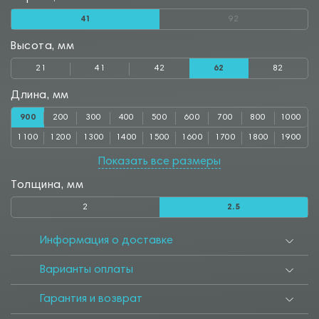
41
92
Высота, мм
21
41
42
62
82
Длина, мм
900
200
300
400
500
600
700
800
1000
1100
1200
1300
1400
1500
1600
1700
1800
1900
2000
2500
3000
Показать все размеры
Толщина, мм
2
2.5
Информация о доставке
Варианты оплаты
Гарантия и возврат