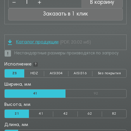
В корзину
Заказать в 1 клик
Каталог продукции
(PDF, 20.02 мб)
Нестандартные размеры производятся по запросу
Исполнение
?
ZS
HDZ
AISI304
AISI316
Без покрытия
Ширина, мм
41
92
Высота, мм
21
41
42
62
82
Длина, мм