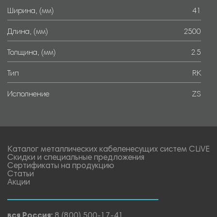
Ширина, (мм)
41
Длина, (мм)
2500
Толщина, (мм)
2.5
Тип
RK
Исполнение
ZS
Каталог металлических кабеленесущих систем CLiVE
Скидки и специальные предложения
Сертификаты на продукцию
Статьи
Акции
вся Россия:
8 (800) 500-17-41