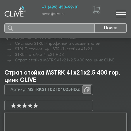
+7 (499) 450-99-01
zavod@clive.ru
Поиск
Продукция
Монтажные системы
Система STRUT-профилей и соединителей
STRUT-стойки
STRUT-стойки 41х21
STRUT-стойки 41х21 HDZ
Страт стойка MSTRK 41х21х2,5 400 гор. цинк CLIVE
Страт стойка MSTRK 41х21х2,5 400 гор.
цинк CLIVE
Артикул:
MSTRK21102104025HDZ