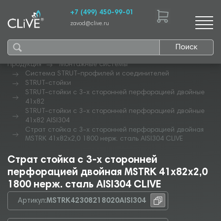
+7 (499) 450-99-01
zavod@clive.ru
Поиск
Продукция
Монтажные системы
Система STRUT-профилей и соединителей
STRUT-стойки
STRUT-стойки с 3-х сторонней перфорацией двойные
41х82
STRUT-стойки с 3-х сторонней перфорацией двойные
41х82 AISI304
Страт стойка с 3-х сторонней перфорацией двойная
MSTRK 41х82х2,0 1800 нерж. сталь AISI304 CLIVE
Страт стойка с 3-х сторонней
перфорацией двойная MSTRK 41х82х2,0
1800 нерж. сталь AISI304 CLIVE
Артикул:
MSTRK42308218020AISI304