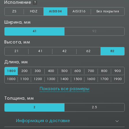
Исполнение
?
ZS
HDZ
AISI304
AISI316
Без покрытия
Ширина, мм
41
92
Высота, мм
21
41
42
62
82
Длина, мм
1800
200
300
400
500
600
700
800
900
1000
1100
1200
1300
1400
1500
1600
1700
1900
2000
2500
2850
3000
Показать все размеры
Толщина, мм
2
2.5
Информация о доставке