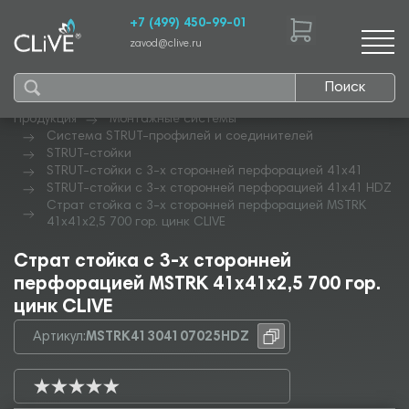
+7 (499) 450-99-01
zavod@clive.ru
Поиск
Продукция
Монтажные системы
Система STRUT-профилей и соединителей
STRUT-стойки
STRUT-стойки с 3-х сторонней перфорацией 41х41
STRUT-стойки с 3-х сторонней перфорацией 41х41 HDZ
Страт стойка с 3-х сторонней перфорацией MSTRK
41х41х2,5 700 гор. цинк CLIVE
Страт стойка с 3-х сторонней
перфорацией MSTRK 41х41х2,5 700 гор.
цинк CLIVE
Артикул:
MSTRK41304107025HDZ