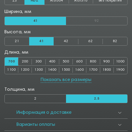
ZS
HDZ
AISI304
AISI316
Без покрытия
Ширина, мм
41
92
Высота, мм
21
41
42
62
82
Длина, мм
700
200
300
400
500
600
800
900
1000
1100
1200
1300
1400
1500
1600
1700
1800
1900
2000
2500
3000
Показать все размеры
Толщина, мм
2
2.5
Информация о доставке
Варианты оплаты