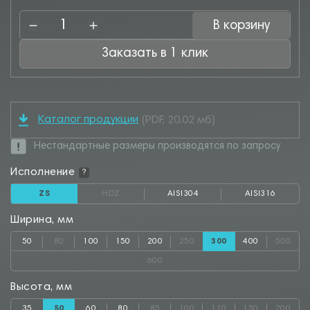
В корзину
Заказать в 1 клик
Каталог продукции
(PDF, 20.02 мб)
Нестандартные размеры производятся по запросу
Исполнение
?
ZS
HDZ
AISI304
AISI316
Ширина, мм
50
80
100
150
200
250
300
400
500
600
Высота, мм
35
50
60
80
85
100
110
150
200