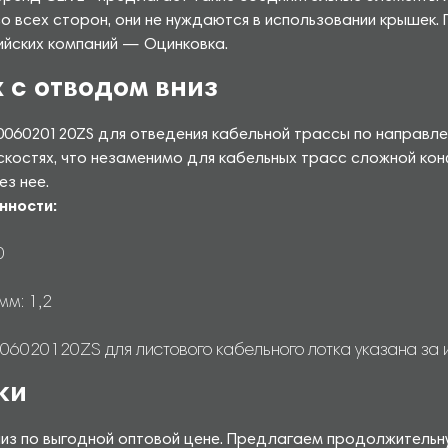
о всех сторон, они не нуждаются в использовании крышек.
ийских компаний — Оцинковка.
 с отводом вниз
006020120ZS для отведения кабельной трассы по направле
оскостях, что незаменимо для кабельных трасс сложной ко
ез нее.
нности:
0
мм: 1,2
6020120ZS для листового кабельного лотка указана за из
ки
низ по выгодной оптовой цене. Предлагаем продолжительн