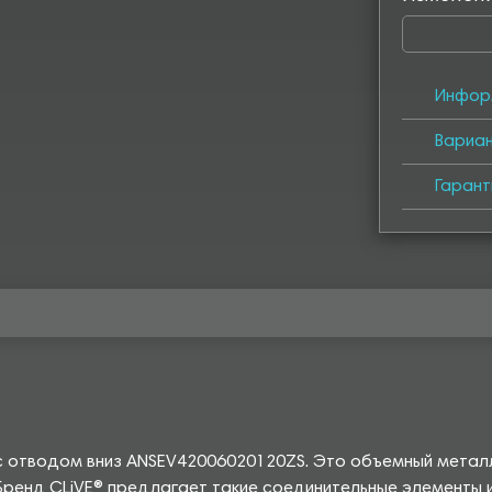
Инфор
Вариа
Гарант
 с отводом вниз ANSEV42006020120ZS. Это объемный метал
Бренд CLiVE® предлагает такие соединительные элементы 