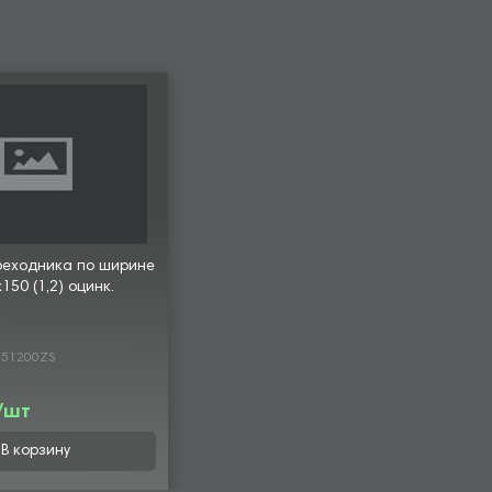
реходника по ширине
50 (1,2) оцинк.
151200ZS
 /шт
В корзину