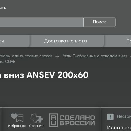
ить
Поиск
ии
Доставка и оплата
П
суары для листовых лотков
Углы Т-образные с отводом вниз
к. CLIVE
м вниз ANSEV 200х60
Нестан
Избранное
Сравнить
Исполне