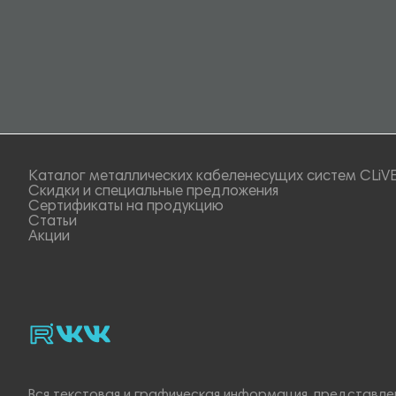
Каталог металлических кабеленесущих систем CLiV
Скидки и специальные предложения
Сертификаты на продукцию
Статьи
Акции
rutube
vk_video.
Vk.
Вся текстовая и графическая информация, представлен