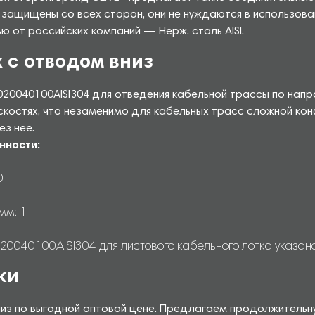
 защищены со всех сторон, они не нуждаются в использов
 от российских компаний — Нерж. сталь AISI.
 с отводом вниз
020040100AISI304 для отведения кабельной трассы по нап
оскостях, что незаменимо для кабельных трасс сложной ко
ез нее.
нности:
0
мм: 1
0040100AISI304 для листового кабельного лотка указана 
ки
низ по выгодной оптовой цене. Предлагаем продолжительн