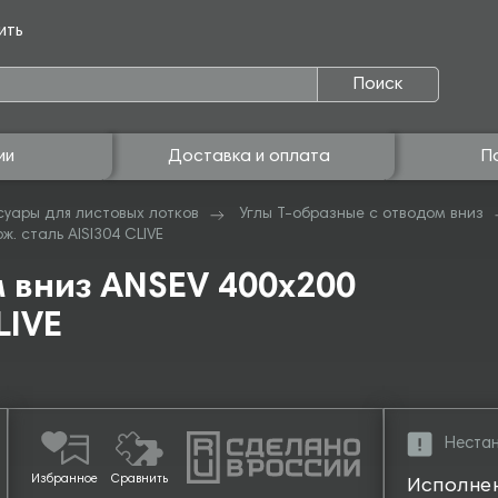
ить
Поиск
ии
Доставка и оплата
П
суары для листовых лотков
Углы Т-образные с отводом вниз
ж. сталь AISI304 CLIVE
м вниз ANSEV 400х200
LIVE
Нестан
Избранное
Сравнить
Исполне