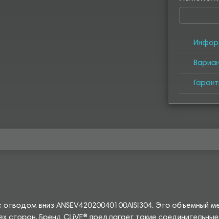
Инфор
Вариа
Гарант
 с отводом вниз ANSEV42020040100AISI304. Это объемный м
х сторон. Бренд CLiVE® предлагает такие соединительные