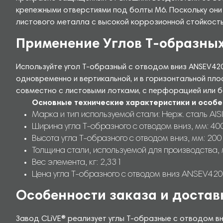
крепежными отверстиями под болты М6. Поскольку они
листового металла с высокой коррозионной стойкостью
Применение Углов Т-образных
Используйте угол Т-образный с отводом вниз ANSEV42
одновременно и вертикальной, и в горизонтальной пл
совместно с листовыми лотками, с перфорацией или б
Основные технические характеристики и особе
Марка и тип используемой стали: Нерж. сталь AISI
Ширина угла Т-образного с отводом вниз, мм: 40
Высота угла Т-образного с отводом вниз, мм: 200
Толщина стали, используемой для производства, 
Вес элемента, кг: 2,331
Цена угла Т-образного с отводом вниз ANSEV4202
Особенности заказа и достав
Завод CLiVE® реализует углы Т-образные с отводом в