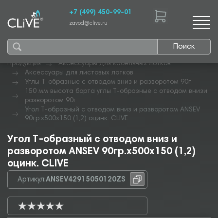
+7 (499) 450-99-01
zavod@clive.ru
Поиск
Продукция
Аксессуары для кабельных лотков
Аксессуары для листовых лотков
Углы Т-образные с отводом вниз и разворотом 90г
150 мм высота борта углы Т-образные с отводом внизи
разворотом 90г
Угол Т-образный с отводом вниз и разворотом ANSEV
90гр.х500х150 (1,2) оцинк. CLIVE
Угол Т-образный с отводом вниз и
разворотом ANSEV 90гр.х500х150 (1,2)
оцинк. CLIVE
Артикул:
ANSEV42915050120ZS