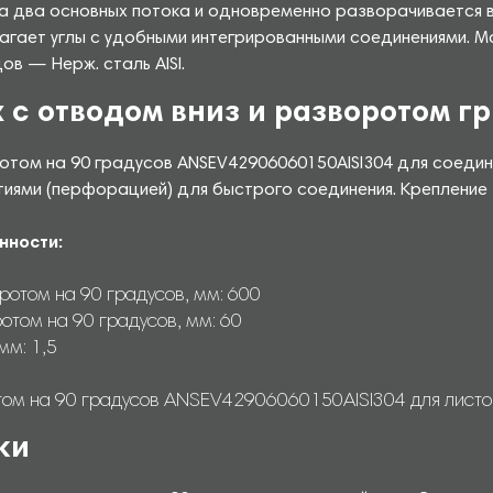
а два основных потока и одновременно разворачивается в
агает углы с удобными интегрированными соединениями. 
в — Нерж. сталь AISI.
 с отводом вниз и разворотом гр
ротом на 90 градусов ANSEV42906060150AISI304 для соеди
тиями (перфорацией) для быстрого соединения. Крепление
нности:
ротом на 90 градусов, мм: 600
отом на 90 градусов, мм: 60
мм: 1,5
том на 90 градусов ANSEV42906060150AISI304 для листово
ки