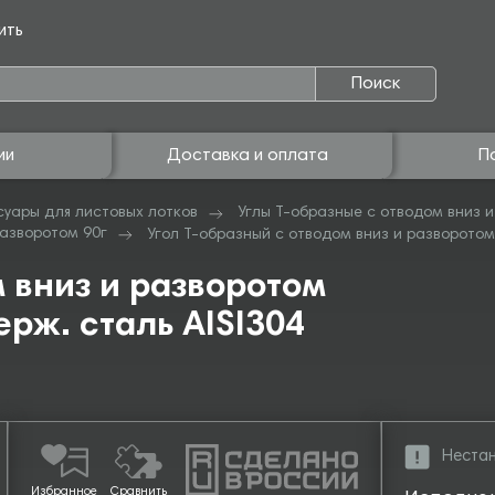
ить
Поиск
ии
Доставка и оплата
П
суары для листовых лотков
Углы Т-образные с отводом вниз и
разворотом 90г
Угол Т-образный с отводом вниз и разворотом A
 вниз и разворотом
ерж. сталь AISI304
Нестан
Избранное
Сравнить