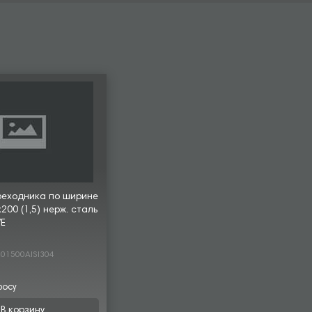
реходника по ширине
00 (1,5) нерж. сталь
VE
01500AISI304
росу
В корзину