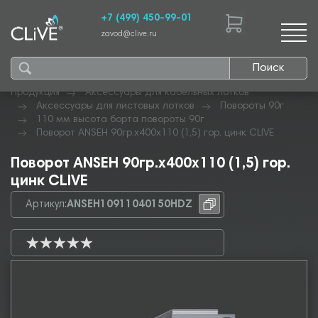
+7 (499) 450-99-01
zavod@clive.ru
Поиск
Продукция
Аксессуары для кабельных лотков
Аксессуары для листовых лотков
Повороты 90г
110 мм высота борта повороты 90г
Поворот ANSEH 90гр.х400х110 (1,5) гор. цинк CLIVE
Поворот ANSEH 90гр.х400х110 (1,5) гор.
цинк CLIVE
Артикул:
ANSEH10911040150HDZ