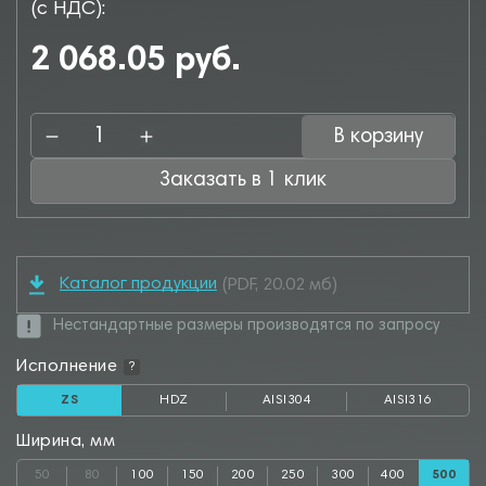
(с НДС):
2 068.05 руб.
В корзину
Заказать в 1 клик
Каталог продукции
(PDF, 20.02 мб)
Нестандартные размеры производятся по запросу
Исполнение
?
ZS
HDZ
AISI304
AISI316
Ширина, мм
50
80
100
150
200
250
300
400
500