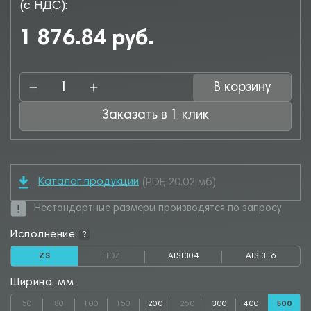
(с НДС):
1 876.84 руб.
В корзину
Заказать в 1 клик
Каталог продукции
(PDF, 20.02 мб)
Нестандартные размеры производятся по запросу
Исполнение
?
ZS
HDZ
AISI304
AISI316
Ширина, мм
50
80
100
150
200
250
300
400
500