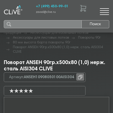
+7 (499) 450-99-01
zavod@clive.ru
Поиск
Продукция
Аксессуары для кабельных лотков
Аксессуары для листовых лотков
Повороты 90г
80 мм высота борта повороты 90г
Поворот ANSEH 90гр.х500х80 (1,0) нерж. сталь AISI304
CLIVE
Поворот ANSEH 90гр.х500х80 (1,0) нерж.
сталь AISI304 CLIVE
Артикул:
ANSEH10908050100AISI304