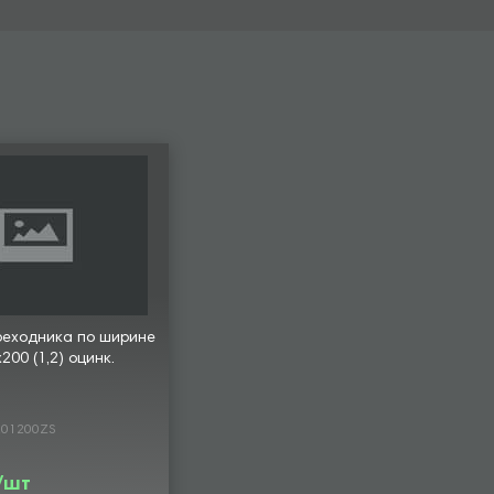
реходника по ширине
00 (1,2) оцинк.
201200ZS
 /шт