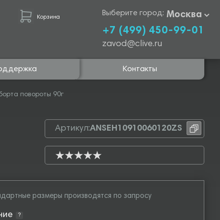
Выберите город:
Москва
Корзина
+7 (499) 450-99-01
zavod@clive.ru
оддержка
Контакты
борта повороты 90г
Артикул:
ANSEH10910060120ZS
дартные размеры производятся по запросу
ние
?