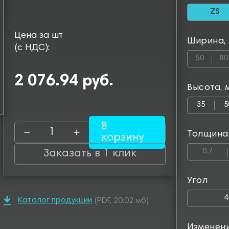
ZS
Цена за шт
Ширина,
(с НДС):
50
80
2 076.94 руб.
Высота, 
35
5
В
Толщина
корзину
0.7
Заказать в 1 клик
Угол
4
Каталог продукции
(PDF, 20.02 мб)
Изменен