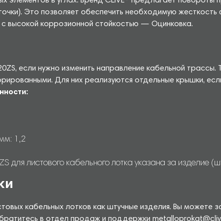
ых элементов в углах. Бренд CLiVE® предлагает повороты 
4 точки). Это позволяет обеспечить необходимую жесткост
о с высокой коррозионной стойкостью — Оцинковка.
0ZS, если нужно изменить направление кабельной трассы.
ированными. Для них реализуются отдельные крышки, если
нности:
мм: 1,2
для листового кабельного лотка указана за изделие (шт
ки
товых кабельных лотков как штучные изделия. Вы можете з
братитесь в отдел продаж и поддержки metalloprokat@clive