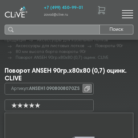
+7 (499) 450-99-01
zavod@clive.ru
Поиск
Продукция
Аксессуары для кабельных лотков
Аксессуары для листовых лотков
Повороты 90г
80 мм высота борта повороты 90г
Поворот ANSEH 90гр.х80х80 (0,7) оцинк. CLIVE
Поворот ANSEH 90гр.х80х80 (0,7) оцинк.
CLIVE
Артикул:
ANSEH10908008070ZS