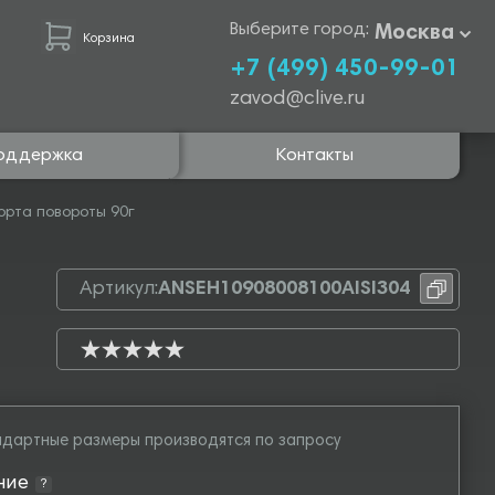
Выберите город:
Москва
Корзина
+7 (499) 450-99-01
zavod@clive.ru
оддержка
Контакты
орта повороты 90г
Артикул:
ANSEH10908008100AISI304
дартные размеры производятся по запросу
ние
?