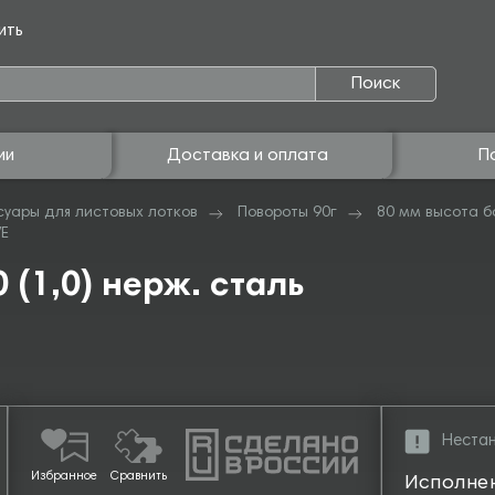
ить
Поиск
ии
Доставка и оплата
П
суары для листовых лотков
Повороты 90г
80 мм высота б
VE
 (1,0) нерж. сталь
Нестан
Избранное
Сравнить
Исполне