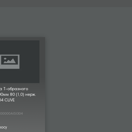
а Т-образного
0мм 80 (1,0) нерж.
04 CLIVE
00000AISI304
росу