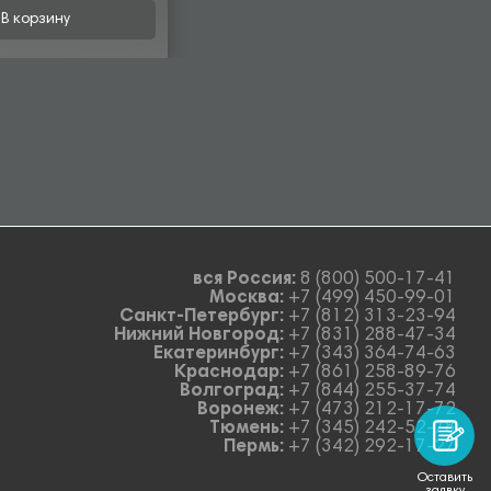
В корзину
вся Россия:
8 (800) 500-17-41
Москва:
+7 (499) 450-99-01
Санкт-Петербург:
+7 (812) 313-23-94
Нижний Новгород:
+7 (831) 288-47-34
Екатеринбург:
+7 (343) 364-74-63
Краснодар:
+7 (861) 258-89-76
Волгоград:
+7 (844) 255-37-74
Воронеж:
+7 (473) 212-17-72
Тюмень:
+7 (345) 242-52-78
Пермь:
+7 (342) 292-17-27
Оставить