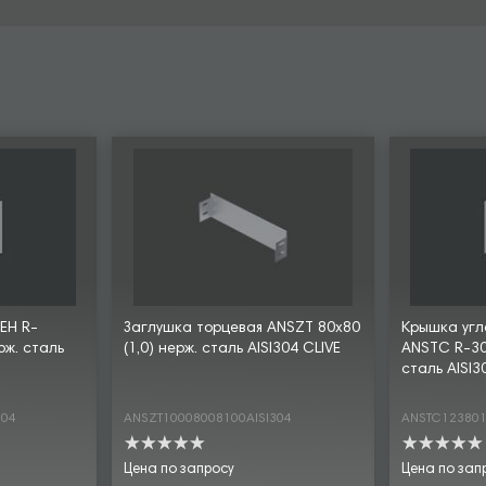
EH R-
Заглушка торцевая ANSZT 80х80
Крышка угл
рж. сталь
(1,0) нерж. сталь AISI304 CLIVE
ANSTC R-30
сталь AISI3
304
ANSZT10008008100AISI304
ANSTC123801
Цена по запросу
Цена по зап