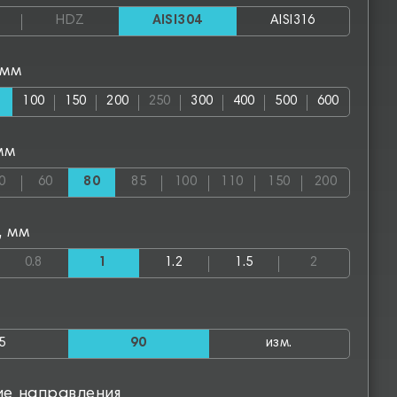
HDZ
AISI304
AISI316
 мм
100
150
200
250
300
400
500
600
мм
0
60
80
85
100
110
150
200
, мм
0.8
1
1.2
1.5
2
5
90
изм.
ие направления