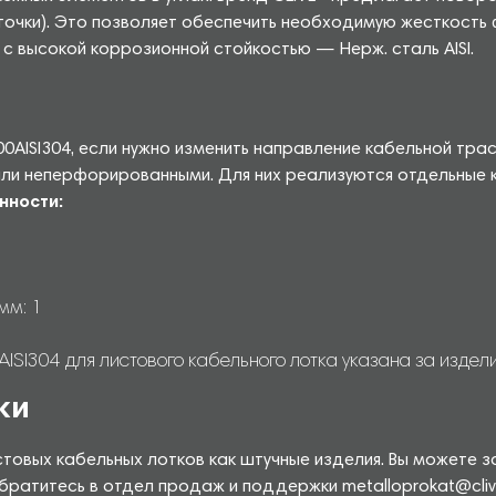
4 точки). Это позволяет обеспечить необходимую жесткост
 с высокой коррозионной стойкостью — Нерж. сталь AISI.
0AISI304, если нужно изменить направление кабельной тра
и неперфорированными. Для них реализуются отдельные к
нности:
мм: 1
I304 для листового кабельного лотка указана за изделие
ки
товых кабельных лотков как штучные изделия. Вы можете з
братитесь в отдел продаж и поддержки metalloprokat@clive