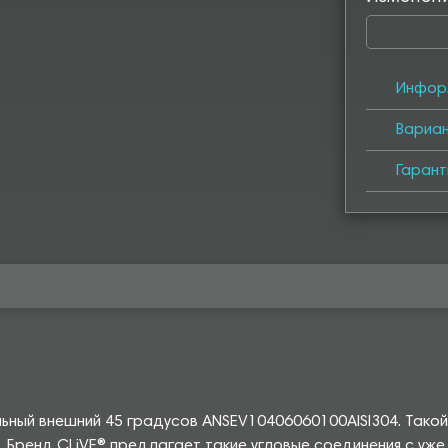
Инфор
Вариа
Гарант
льный внешний 45 градусов ANSEV10406060100AISI304. Тако
. Бренд CLiVE® предлагает такие угловые соединения с уж