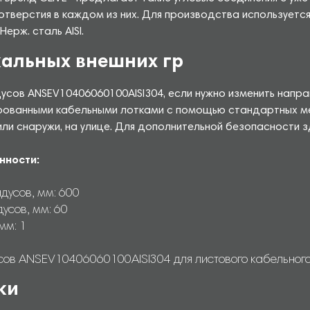
 отверстия в каждом из них. Для производства используетс
рж. сталь AISI.
кальных внешних гр
усов ANSEV10406060100AISI304, если нужно изменить направ
ованными кабельными лотками с помощью стандартных ме
ли снаружи, на улице. Для дополнительной безопасности 
нности:
дусов, мм: 600
усов, мм: 60
мм: 1
сов ANSEV10406060100AISI304 для листового кабельного л
ки