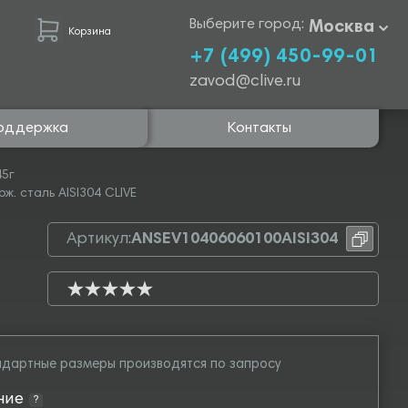
Выберите город:
Москва
Корзина
+7 (499) 450-99-01
zavod@clive.ru
оддержка
Контакты
45г
ж. сталь AISI304 CLIVE
Артикул:
ANSEV10406060100AISI304
дартные размеры производятся по запросу
ние
?