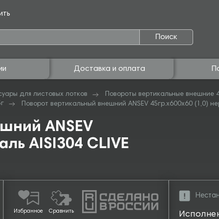
ить
Поиск
ии
Доставка и оплата
П
суары для листовых лотков
Повороты вертикальные внешние 
5г
Поворот вертикальный внешний ANSEV 45гр.х600х60 (1,0) нер
ешний ANSEV
таль AISI304 CLIVE
Нестан
Избранное
Сравнить
Исполне