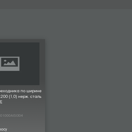
реходника по ширине
00 (1,0) нерж. сталь
VE
01000AISI304
росу