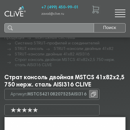
+7 (499) 450-99-01
zavod@clive.ru
Поиск
Продукция
Монтажные системы
Система STRUT-профилей и соединителей
STRUT консоль
STRUT-консоли двойные 41х82
STRUT-консоли двойные 41х82 AISI316
Страт консоль двойная MSTCS 41х82х2,5 750 нерж.
сталь AISI316 CLIVE
Страт консоль двойная MSTCS 41х82х2,5
750 нерж. сталь AISI316 CLIVE
Артикул:
MSTCS42108207525AISI316