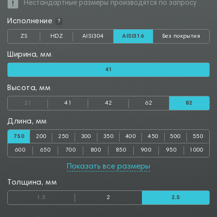
Нестандартные размеры производятся по запросу
Исполнение
?
ZS
HDZ
AISI304
AISI316
Без покрытия
Ширина, мм
41
Высота, мм
21
41
42
62
82
Длина, мм
750
200
250
300
350
400
450
500
550
600
650
700
800
850
900
950
1000
Показать все размеры
Толщина, мм
1.5
2
2.5