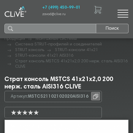
+7 (499) 450-99-01
zavod@clive.ru
Поиск
Продукция
Монтажные системы
Система STRUT-профилей и соединителей
STRUT консоль
STRUT-консоли 41х21
STRUT-консоли 41х21 AISI316
Страт консоль MSTCS 41х21х2,0 200 нерж. сталь AISI316
CLIVE
Страт консоль MSTCS 41х21х2,0 200
нерж. сталь AISI316 CLIVE
Артикул:
MSTCS21102102020AISI316