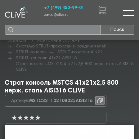
+7 (499) 450-99-01
zavod@clive.ru
Поиск
Продукция
Монтажные системы
Система STRUT-профилей и соединителей
STRUT консоль
STRUT-консоли 41х21
STRUT-консоли 41х21 AISI316
Страт консоль MSTCS 41х21х2,5 800 нерж. сталь AISI316
CLIVE
Страт консоль MSTCS 41х21х2,5 800
нерж. сталь AISI316 CLIVE
Артикул:
MSTCS21102108025AISI316