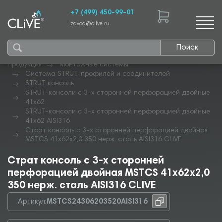
+7 (499) 450-99-01
zavod@clive.ru
Поиск
Продукция
Монтажные системы
Система STRUT-профилей и соединителей
STRUT консоль
STRUT-консоли с 3-х сторонней перфорацией двойные
41х62
STRUT-консоли с 3-х сторонней перфорацией двойные
41х62 AISI316
Страт консоль с 3-х сторонней перфорацией двойная
MSTCS 41х62х2,0 350 нерж. сталь AISI316 CLIVE
Страт консоль с 3-х сторонней
перфорацией двойная MSTCS 41х62х2,0
350 нерж. сталь AISI316 CLIVE
Артикул:
MSTCS24306203520AISI316