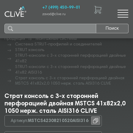
+7 (499) 450-99-01
zavod@clive.ru
Поиск
Продукция
Монтажные системы
Система STRUT-профилей и соединителей
STRUT консоль
STRUT-консоли с 3-х сторонней перфорацией двойные
41х82
STRUT-консоли с 3-х сторонней перфорацией двойные
41х82 AISI316
Страт консоль с 3-х сторонней перфорацией двойная
MSTCS 41х82х2,0 1050 нерж. сталь AISI316 CLIVE
Страт консоль с 3-х сторонней
перфорацией двойная MSTCS 41х82х2,0
1050 нерж. сталь AISI316 CLIVE
Артикул:
MSTCS42308210520AISI316