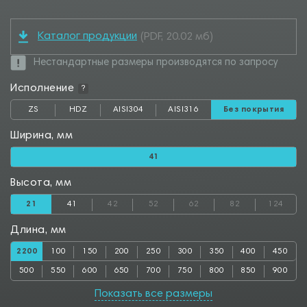
Каталог продукции
(PDF, 20.02 мб)
Нестандартные размеры производятся по запросу
Исполнение
?
ZS
HDZ
AISI304
AISI316
Без покрытия
Ширина, мм
41
Высота, мм
21
41
42
52
62
82
124
Длина, мм
2200
100
150
200
250
300
350
400
450
500
550
600
650
700
750
800
850
900
950
1000
1050
1100
1150
1200
1250
1300
1350
Показать все размеры