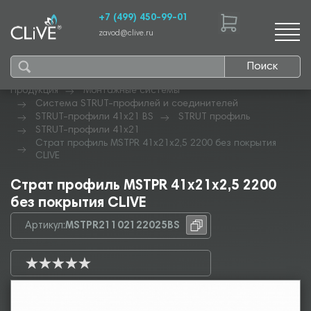
+7 (499) 450-99-01
zavod@clive.ru
Поиск
Продукция
Монтажные системы
Система STRUT-профилей и соединителей
STRUT-профили 41х21 BS
STRUT профиль
STRUT-профили 41х21
Страт профиль MSTPR 41х21х2,5 2200 без покрытия
CLIVE
Страт профиль MSTPR 41х21х2,5 2200
без покрытия CLIVE
Артикул:
MSTPR21102122025BS