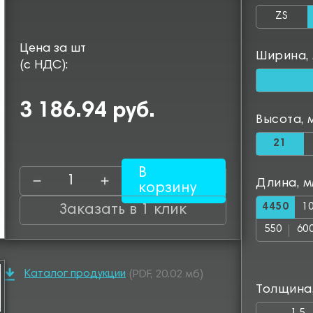
ZS
Цена за шт
Ширина,
(с НДС):
3 186.94 руб.
Высота, 
21
В
Длина, 
корзину
4450
1
Заказать в 1 клик
550
60
1050
11
Каталог продукции
(PDF, 20.02 мб)
1500
15
Толщина
1950
20