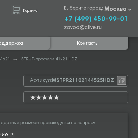
Выберите город:
Москва
Корзина
+7 (499) 450-99-01
zavod@clive.ru
оддержка
Контакты
41х21
STRUT-профили 41х21 HDZ
Артикул:
MSTPR21102144525HDZ
дартные размеры производятся по запросу
ние
?