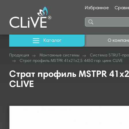
Избранное
Сравн
Каталог
О компан
Продукция
Монтажные системы
Система STRUT-про
Страт профиль MSTPR 41х21х2,5 4450 гор. цинк CLIVE
Страт профиль MSTPR 41х21
CLIVE