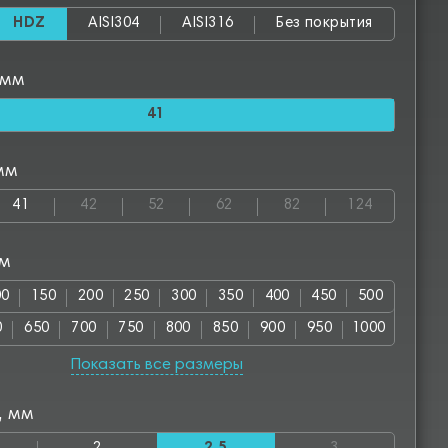
HDZ
AISI304
AISI316
Без покрытия
 мм
41
мм
41
42
52
62
82
124
мм
00
150
200
250
300
350
400
450
500
0
650
700
750
800
850
900
950
1000
00
1150
1200
1250
1300
1350
1400
1450
Показать все размеры
50
1600
1650
1700
1750
1800
1850
1900
, мм
00
2050
2100
2150
2200
2250
2300
2350