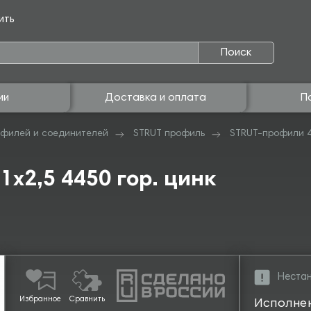
ить
Поиск
ии
Доставка и оплата
П
филей и соединителей
STRUT профиль
STRUT-профили 
х2,5 4450 гор. цинк
Нестан
Избранное
Сравнить
Исполне