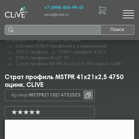
+7 (499) 450-99-01
zavod@clive.ru
Поиск
Продукция
Монтажные системы
Система STRUT-профилей и соединителей
STRUT профиль
STRUT-профили 41х21
STRUT-профили 41х21 ZS
Страт профиль MSTPR 41х21х2,5 4750 оцинк. CLIVE
Страт профиль MSTPR 41х21х2,5 4750
оцинк. CLIVE
Артикул:
MSTPR21102147525ZS