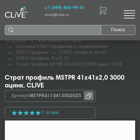
+7 (499) 450-99-01
zavod@clive.ru
Поиск
Продукция
Монтажные системы
Система STRUT-профилей и соединителей
STRUT профиль
STRUT-профили 41х41
STRUT-профили 41х41 ZS
Страт профиль MSTPR 41х41х2,0 3000 оцинк. CLIVE
Страт профиль MSTPR 41х41х2,0 3000
оцинк. CLIVE
Артикул:
MSTPR41104130020ZS
(
1 отзыв
)