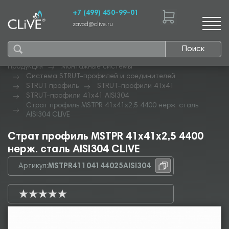
+7 (499) 450-99-01
zavod@clive.ru
Поиск
Продукция
Монтажные системы
Система STRUT-профилей и соединителей
STRUT профиль
STRUT-профили 41х41
STRUT-профили 41х41 AISI304
Страт профиль MSTPR 41х41х2,5 4400 нерж. сталь
AISI304 CLIVE
Страт профиль MSTPR 41х41х2,5 4400
нерж. сталь AISI304 CLIVE
Артикул:
MSTPR41104144025AISI304