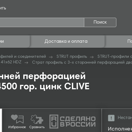
ить
Поиск
ии
Доставка и оплата
П
филей и соединителей
STRUT профиль
STRUT-профили с
 41х62 HDZ
Страт профиль с 3-х сторонней перфорацией двой
онней перфорацией
500 гор. цинк CLIVE
Нестан
Избранное
Сравнить
Исполне