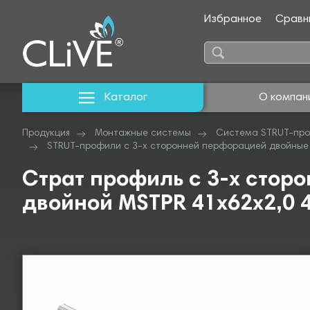
Избранное
Сравн
Каталог
О компан
Продукция
Монтажные системы
Система STRUT-про
STRUT-профили с 3-х сторонней перфорацией двойные
Страт профиль с 3-х стор
двойной MSTPR 41х62х2,0 4