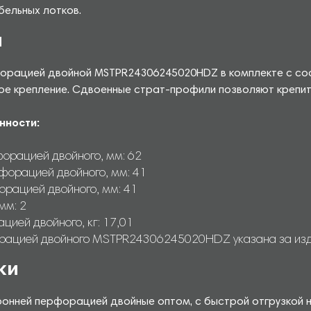
бельных лотков.
й
рфорацией двойной MSTPR24306245020HDZ в комплекте с с
ое крепление. Сдвоенные страт-профили позволяют крепить 
нности:
орацией двойного, мм: 62
форацией двойного, мм: 41
орацией двойного, мм: 41
мм: 2
ией двойного, кг: 17,01
рацией двойного MSTPR24306245020HDZ указана за изде
ки
ронней перфорацией двойные оптом, с быстрой отгрузкой 