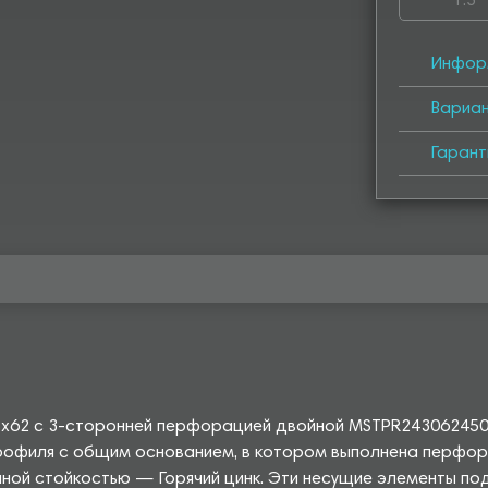
1.5
4000
4
Инфор
Вариа
Гарант
41х62 с 3-сторонней перфорацией двойной MSTPR243062450
офиля с общим основанием, в котором выполнена перфорац
ной стойкостью — Горячий цинк. Эти несущие элементы по