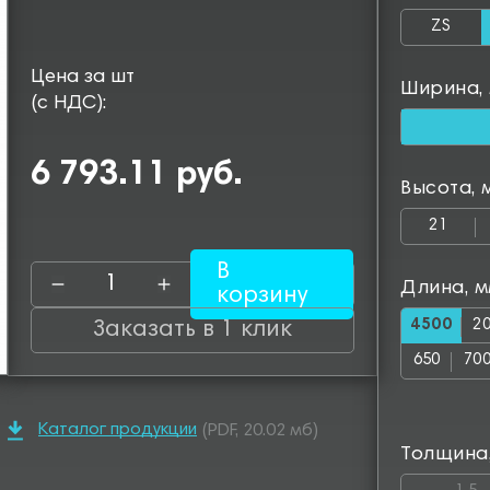
ZS
Цена за шт
Ширина,
(с НДС):
6 793.11 руб.
Высота, 
21
В
Длина, 
корзину
4500
2
Заказать в 1 клик
650
70
1150
12
Каталог продукции
(PDF, 20.02 мб)
1600
16
Толщина
2050
25