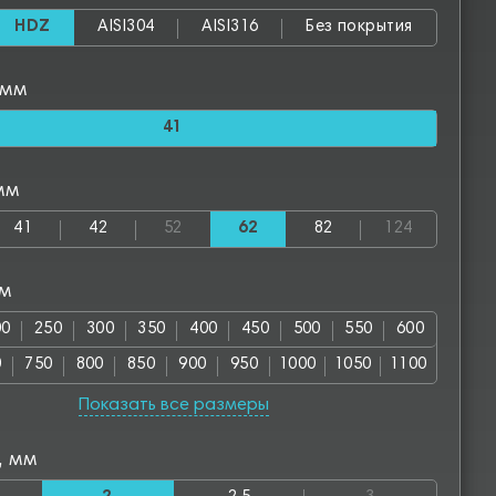
HDZ
AISI304
AISI316
Без покрытия
 мм
41
мм
41
42
52
62
82
124
мм
00
250
300
350
400
450
500
550
600
0
750
800
850
900
950
1000
1050
1100
00
1250
1300
1350
1400
1450
1500
1550
Показать все размеры
50
1700
1750
1800
1850
1900
1950
2000
, мм
00
2550
2800
2850
3000
3050
3500
3550