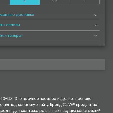
2
2.5
3
050
4550
5000
5050
5500
5550
6000
мация о доставке
нты оплаты
ия и возврат
20HDZ. Это прочное несущее изделие, в основе
ия под канальную гайку. Бренд CLiVE® предлагает
дходят для монтажа различных несущих конструкций