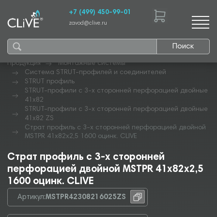
+7 (499) 450-99-01
zavod@clive.ru
Поиск
Продукция
Монтажные системы
Система STRUT-профилей и соединителей
STRUT профиль
STRUT-профили с 3-х сторонней перфорацией двойные
41х82
STRUT-профили с 3-х сторонней перфорацией двойные
41х82 ZS
Страт профиль с 3-х сторонней перфорацией двойной
MSTPR 41х82х2,5 1600 оцинк. CLIVE
Страт профиль с 3-х сторонней
перфорацией двойной MSTPR 41х82х2,5
1600 оцинк. CLIVE
Артикул:
MSTPR42308216025ZS