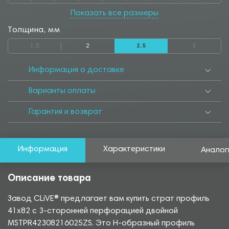
1050
1100
1150
1200
1250
1300
1350
1400
1450
Показать все размеры
1500
1550
1650
1700
1750
1800
1850
1900
1950
Толщина, мм
2000
2050
2100
2200
2250
2350
2400
2500
2550
1.5
2
2.5
3
2600
2800
2850
2900
2950
3000
3050
3300
3500
3550
3700
3750
3850
4000
4050
4250
4500
4550
Информация о доставке
4950
5000
5050
5500
5550
5700
6000
6500
Варианты оплаты
Гарантия и возврат
Информация
Характеристики
Аналог
Описание товара
Завод CLiVE® предлагает вам купить страт профиль
41х82 с 3-сторонней перфорацией двойной
MSTPR42308216025ZS. Это Н-образный профиль