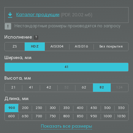
Каталог продукции
(PDF, 20.02 мб)
Нестандартные размеры производятся по запросу
Исполнение
?
ZS
HDZ
AISI304
AISI316
Без покрытия
Ширина, мм
41
Высота, мм
21
41
42
52
62
82
124
Длина, мм
900
200
250
300
350
400
450
500
550
600
650
700
750
800
850
950
1000
1050
1100
1150
1200
1250
1300
1350
1400
1450
1500
Показать все размеры