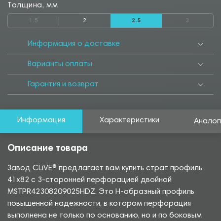
1550
1600
1650
1700
1750
1800
1850
1900
1950
Толщина, мм
2000
2050
2100
2200
2250
2350
2400
2500
2550
1.5
2
2.5
3
2600
2800
2850
2900
2950
3000
3050
3300
3500
3550
3700
3750
3850
4000
4050
4250
4500
4550
Информация о доставке
4950
5000
5050
5500
5550
5700
6000
6500
Варианты оплаты
Гарантия и возврат
Информация
Характеристики
Аналог
Описание товара
Завод CLiVE® предлагает вам купить страт профиль
41х82 с 3-сторонней перфорацией двойной
MSTPR42308209025HDZ. Это Н-образный профиль
повышенной надежности, в котором перфорация
выполнена не только по основанию, но и по боковым