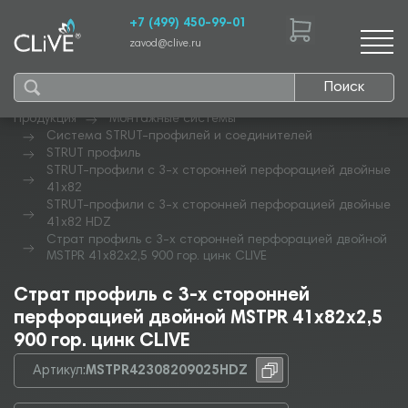
+7 (499) 450-99-01
zavod@clive.ru
Поиск
Продукция
Монтажные системы
Система STRUT-профилей и соединителей
STRUT профиль
STRUT-профили с 3-х сторонней перфорацией двойные
41х82
STRUT-профили с 3-х сторонней перфорацией двойные
41х82 HDZ
Страт профиль с 3-х сторонней перфорацией двойной
MSTPR 41х82х2,5 900 гор. цинк CLIVE
Страт профиль с 3-х сторонней
перфорацией двойной MSTPR 41х82х2,5
900 гор. цинк CLIVE
Артикул:
MSTPR42308209025HDZ