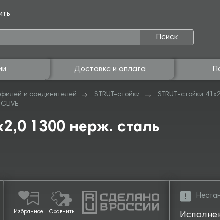
ить
Поиск
ии
Доставка и оплата
П
филей и соединителей
STRUT-стойки
STRUT-стойки 41х
 CLIVE
2,0 1300 нерж. сталь
Нестан
Избранное
Сравнить
Исполне