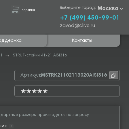
Выберите город:
Москва
Корзина
+7 (499) 450-99-01
zavod@clive.ru
оддержка
Контакты
21
STRUT-стойки 41х21 AISI316
Артикул:
MSTRK21102113020AISI316
дартные размеры производятся по запросу
ние
?