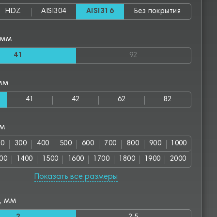
HDZ
AISI304
AISI316
Без покрытия
 мм
41
92
мм
41
42
62
82
мм
00
300
400
500
600
700
800
900
1000
00
1400
1500
1600
1700
1800
1900
2000
2500
3000
Показать все размеры
, мм