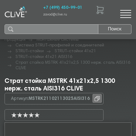
+7 (499) 450-99-01
zavod@clive.ru
Поиск
Продукция
Монтажные системы
Система STRUT-профилей и соединителей
STRUT-стойки
STRUT-стойки 41х21
STRUT-стойки 41х21 AISI316
Страт стойка MSTRK 41х21х2,5 1300 нерж. сталь AISI316
CLIVE
Страт стойка MSTRK 41х21х2,5 1300
нерж. сталь AISI316 CLIVE
Артикул:
MSTRK21102113025AISI316