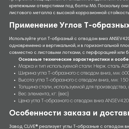
крепежными отверстиями под болты М6. Поскольку они
листового металла с высокой коррозионной стойкостью
Применение Углов Т-образных
Используйте угол Т-образный с отводом вниз ANSEV42
одновременно и вертикальной, и в горизонтальной пл
совместно с листовыми лотками, с перфорацией или б
Основные технические характеристики и особе
Марка и тип используемой стали: Нерж. сталь AISI
Ширина угла Т-образного с отводом вниз, мм: 60
Высота угла Т-образного с отводом вниз, мм: 150
Толщина стали, используемой для производства, 
Вес элемента, кг: {вес}
Цена угла Т-образного с отводом вниз ANSEV4201
Особенности заказа и достав
Завод CLiVE® реализует углы Т-образные с отводом в