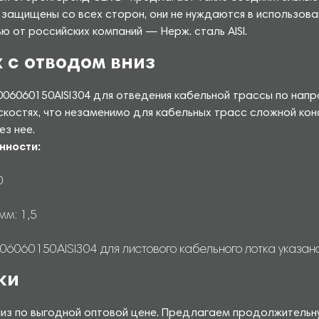
 защищены со всех сторон, они не нуждаются в использов
 от российских компаний — Нерж. сталь AISI.
 с отводом вниз
006060150AISI304 для отведения кабельной трассы по нап
оскостях, что незаменимо для кабельных трасс сложной ко
ез нее.
нности:
0
мм: 1,5
6060150AISI304 для листового кабельного лотка указана 
ки
низ по выгодной оптовой цене. Предлагаем продолжительн