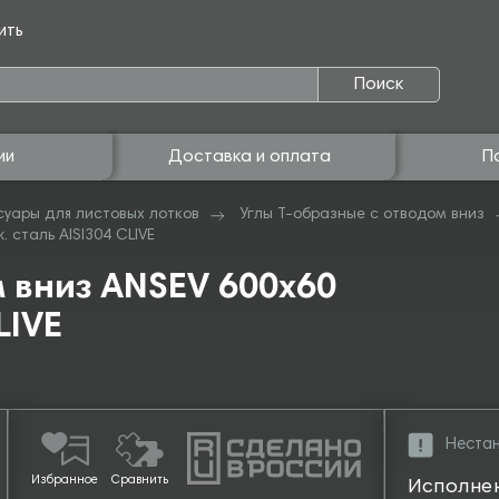
ить
Поиск
ии
Доставка и оплата
П
суары для листовых лотков
Углы Т-образные с отводом вниз
. сталь AISI304 CLIVE
м вниз ANSEV 600х60
LIVE
Нестан
Избранное
Сравнить
Исполне