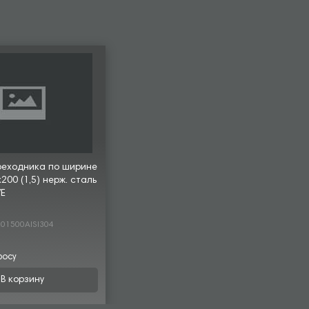
реходника по ширине
00 (1,5) нерж. сталь
VE
01500AISI304
росу
В корзину