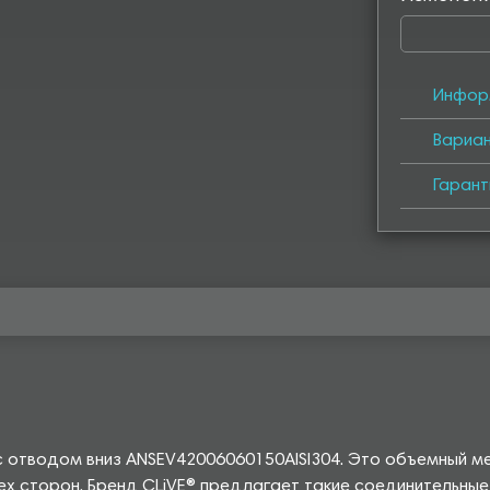
Инфор
Вариа
Гарант
 с отводом вниз ANSEV42006060150AISI304. Это объемный м
х сторон. Бренд CLiVE® предлагает такие соединительные