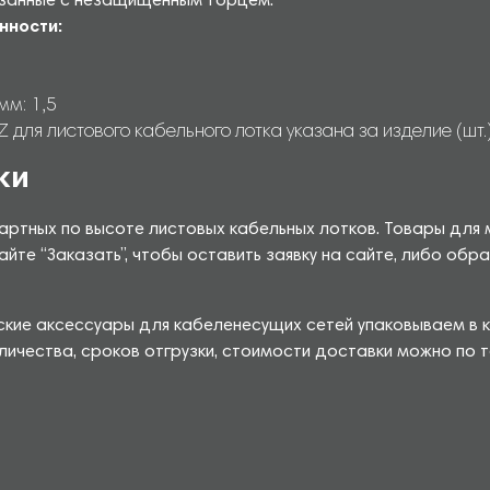
язанные с незащищенным торцем.
нности:
мм: 1,5
я листового кабельного лотка указана за изделие (шт.)
ки
артных по высоте листовых кабельных лотков. Товары для
айте “Заказать”, чтобы оставить заявку на сайте, либо о
ские аксессуары для кабеленесущих сетей упаковываем в 
личества, сроков отгрузки, стоимости доставки можно по 