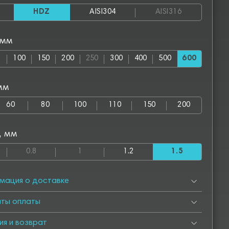
HDZ
AISI304
AISI316
 мм
100
150
200
250
300
400
500
600
мм
60
80
100
110
150
200
, мм
0.8
1
1.2
1.5
мация о доставке
нты оплаты
ия и возврат