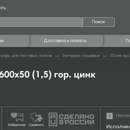
ить
Поиск
ии
Доставка и оплата
П
суары для листовых лотков
Заглушки торцевые
50 мм выс
00х50 (1,5) гор. цинк
Нестан
Избранное
Сравнить
Исполне