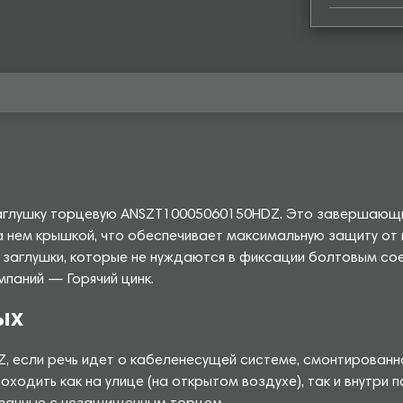
заглушку торцевую ANSZT10005060150HDZ. Это завершающи
а нем крышкой, что обеспечивает максимальную защиту от
ет заглушки, которые не нуждаются в фиксации болтовым 
паний — Горячий цинк.
ых
 если речь идет о кабеленесущей системе, смонтированн
ходить как на улице (на открытом воздухе), так и внутри