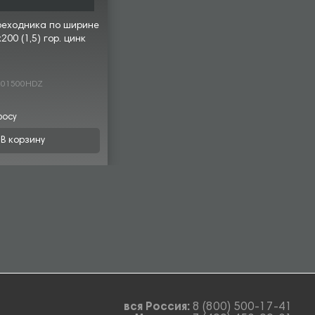
реходника по ширине
00 (1,5) гор. цинк
201500HDZ
росу
В корзину
вся Россия:
8 (800) 500-17-41