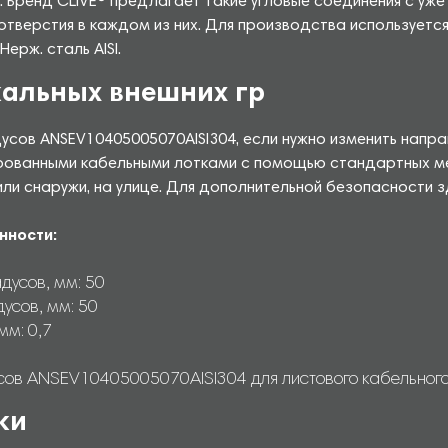
. Бренд CLiVE® предлагает такие угловые соединения с уж
 отверстия в каждом из них. Для производства используетс
рж. сталь AISI.
кальных внешних гр
усов ANSEV10405005070AISI304, если нужно изменить направ
ованными кабельными лотками с помощью стандартных ме
ли снаружи, на улице. Для дополнительной безопасности 
нности:
дусов, мм: 50
усов, мм: 50
мм: 0,7
сов ANSEV10405005070AISI304 для листового кабельного л
ки