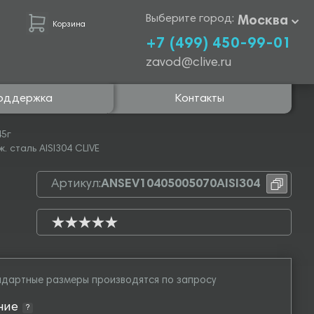
Выберите город:
Москва
Корзина
+7 (499) 450-99-01
zavod@clive.ru
оддержка
Контакты
45г
. сталь AISI304 CLIVE
Артикул:
ANSEV10405005070AISI304
дартные размеры производятся по запросу
ние
?