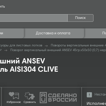
ить
Поиск
ии
Доставка и оплата
П
суары для листовых лотков
Повороты вертикальные внешние 
5г
Поворот вертикальный внешний ANSEV 45гр.х50х50 (0,7) нерж
ешний ANSEV
ль AISI304 CLIVE
Нестан
Избранное
Сравнить
Исполне