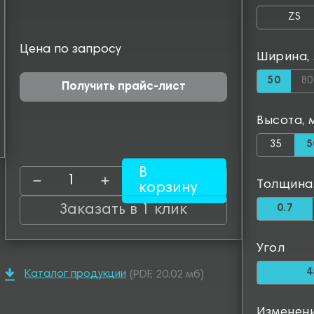
ZS
Цена по запросу
Ширина,
50
80
Получить прайс-лист
Высота, 
35
5
В
Толщина
корзину
Заказать в 1 клик
0.7
Угол
4
Каталог продукции
(PDF, 20.02 мб)
Изменен