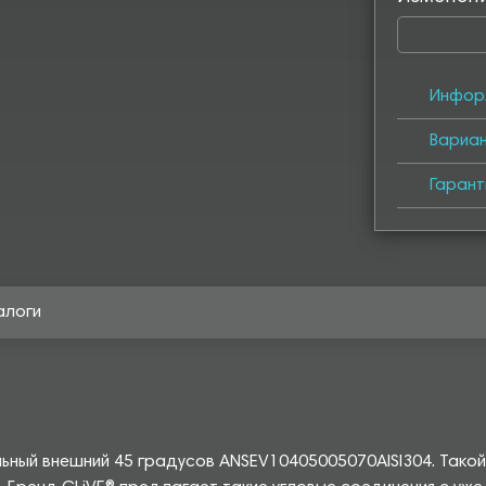
Инфор
Вариа
Гарант
алоги
льный внешний 45 градусов ANSEV10405005070AISI304. Тако