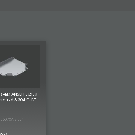
азный ANSEH 50х50
сталь AISI304 CLIVE
05070AISI304
росу