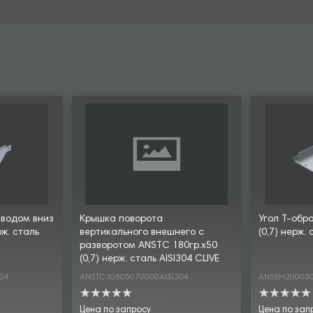
тводом вниз
Крышка поворота
Угол Т-обр
рж. сталь
вертикального внешнего с
(0,7) нерж. 
разворотом ANSTC 180гр.х50
(0,7) нерж. сталь AISI304 CLIVE
04
ANSTC30805070000AISI304
ANSEH200050
Цена по запросу
Цена по зап