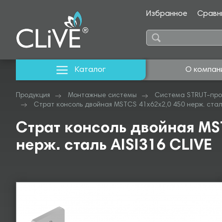
Избранное
Сравн
Каталог
О компан
Продукция
Монтажные системы
Система STRUT-про
Страт консоль двойная MSTCS 41х62х2,0 450 нерж. сталь
Страт консоль двойная MS
нерж. сталь AISI316 CLIVE