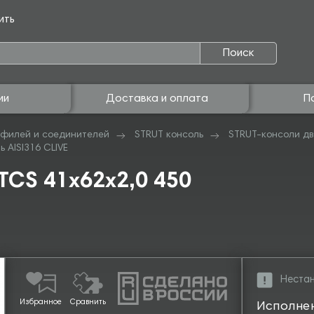
ить
Поиск
ии
Доставка и оплата
П
филей и соединителей
STRUT консоль
STRUT-консоли д
 AISI316 CLIVE
TCS 41х62х2,0 450
Нестан
Избранное
Сравнить
Исполне