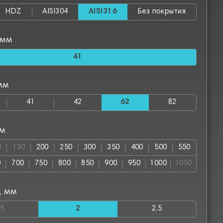
HDZ
AISI304
AISI316
Без покрытия
 мм
41
мм
41
42
62
82
мм
0
150
200
250
300
350
400
500
550
0
700
750
800
850
900
950
1000
1050
, мм
.5
2
2.5