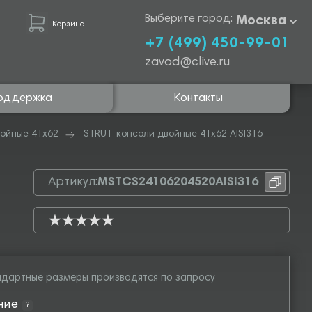
Выберите город:
Москва
Корзина
+7 (499) 450-99-01
zavod@clive.ru
оддержка
Контакты
войные 41х62
STRUT-консоли двойные 41х62 AISI316
Артикул:
MSTCS24106204520AISI316
дартные размеры производятся по запросу
ние
?