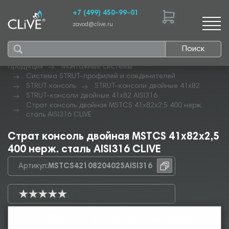
+7 (499) 450-99-01
zavod@clive.ru
Поиск
Продукция
Монтажные системы
Система STRUT-профилей и соединителей
STRUT консоль
STRUT-консоли двойные 41х82
STRUT-консоли двойные 41х82 AISI316
Страт консоль двойная MSTCS 41х82х2,5 400 нерж.
сталь AISI316 CLIVE
Страт консоль двойная MSTCS 41х82х2,5
400 нерж. сталь AISI316 CLIVE
Артикул:
MSTCS42108204025AISI316