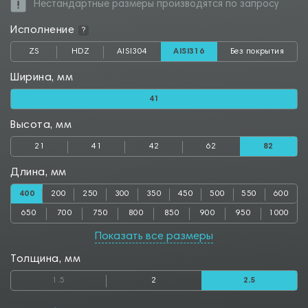
Нестандартные размеры производятся по запросу
Исполнение
?
ZS
HDZ
AISI304
AISI316
Без покрытия
Ширина, мм
41
Высота, мм
21
41
42
62
82
Длина, мм
400
200
250
300
350
450
500
550
600
650
700
750
800
850
900
950
1000
Показать все размеры
Толщина, мм
1.5
2
2.5