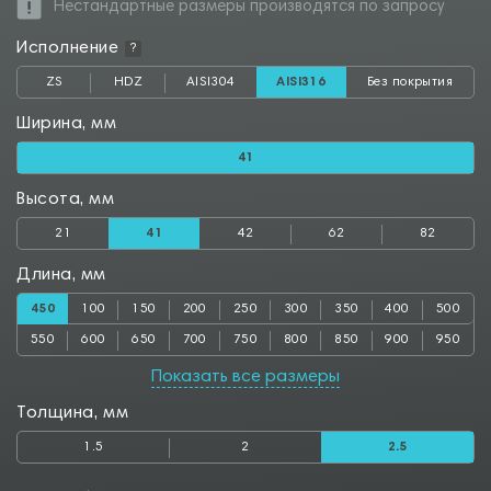
Нестандартные размеры производятся по запросу
Исполнение
?
ZS
HDZ
AISI304
AISI316
Без покрытия
Ширина, мм
41
Высота, мм
21
41
42
62
82
Длина, мм
450
100
150
200
250
300
350
400
500
550
600
650
700
750
800
850
900
950
1000
Показать все размеры
Толщина, мм
1.5
2
2.5