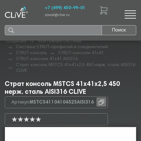
+7 (499) 450-99-01
zavod@clive.ru
Поиск
Продукция
Монтажные системы
Система STRUT-профилей и соединителей
STRUT консоль
STRUT-консоли 41х41
STRUT-консоли 41х41 AISI316
Страт консоль MSTCS 41х41х2,5 450 нерж. сталь AISI316
CLIVE
Страт консоль MSTCS 41х41х2,5 450
нерж. сталь AISI316 CLIVE
Артикул:
MSTCS41104104525AISI316