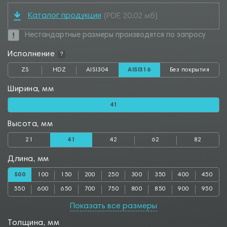
Каталог продукции
(PDF, 20.02 мб)
Нестандартные размеры производятся по запросу
Исполнение
?
ZS
HDZ
AISI304
AISI316
Без покрытия
Ширина, мм
41
Высота, мм
21
41
42
62
82
Длина, мм
500
100
150
200
250
300
350
400
450
550
600
650
700
750
800
850
900
950
1000
Показать все размеры
Толщина, мм