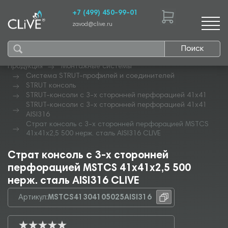
+7 (499) 450-99-01
zavod@clive.ru
Поиск
Продукция
Монтажные системы
Система STRUT-профилей и соединителей
STRUT консоль
STRUT-консоли с 3-х сторонней перфорацией 41х41
STRUT-консоли с 3-х сторонней перфорацией 41х41
AISI316
Страт консоль с 3-х сторонней перфорацией MSTCS
41х41х2,5 500 нерж. сталь AISI316 CLIVE
Страт консоль с 3-х сторонней
перфорацией MSTCS 41х41х2,5 500
нерж. сталь AISI316 CLIVE
Артикул:
MSTCS41304105025AISI316