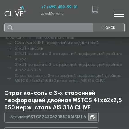
+7 (499) 450-99-01
zavod@clive.ru
Поиск
Продукция
Монтажные системы
Система STRUT-профилей и соединителей
STRUT консоль
STRUT-консоли с 3-х сторонней перфорацией двойные
41х62
STRUT-консоли с 3-х сторонней перфорацией двойные
41х62 AISI316
Страт консоль с 3-х сторонней перфорацией двойная
MSTCS 41х62х2,5 850 нерж. сталь AISI316 CLIVE
Страт консоль с 3-х сторонней
перфорацией двойная MSTCS 41х62х2,5
850 нерж. сталь AISI316 CLIVE
Артикул:
MSTCS24306208525AISI316