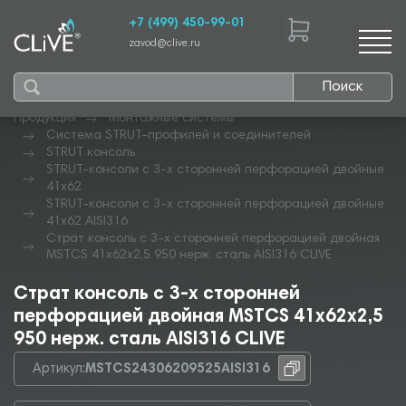
+7 (499) 450-99-01
zavod@clive.ru
Поиск
Продукция
Монтажные системы
Система STRUT-профилей и соединителей
STRUT консоль
STRUT-консоли с 3-х сторонней перфорацией двойные
41х62
STRUT-консоли с 3-х сторонней перфорацией двойные
41х62 AISI316
Страт консоль с 3-х сторонней перфорацией двойная
MSTCS 41х62х2,5 950 нерж. сталь AISI316 CLIVE
Страт консоль с 3-х сторонней
перфорацией двойная MSTCS 41х62х2,5
950 нерж. сталь AISI316 CLIVE
Артикул:
MSTCS24306209525AISI316